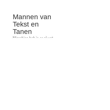
Mannen van
Tekst en
Tanen
Misschien heb je er al wat
van langs zien komen; ik
ben druk bezig met het
project Mannen van Tekst
en Tanen. Een veelzijdig
verslag van ons mooie
dorp in gedichten,
verhalen muziek en
foto’s. Het word een mooi
boek met CD, er komt
een expositie en 19
november is de lancering
in Het Pand met voltallige
band. Kortom supercool!