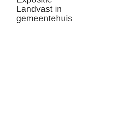
Landvast in
gemeentehuis
Bunschoten
Volgende week start de
expositie Landvast in het
gemeentehuis van
Bunschoten. De expositie
is een selectie uit de
gedichten die de basis
vormen voor het project
Mannen van Tekst en
Tanen van Peter
Heuveling en Bert Heinen
Volgende week start de expositie
Landvast
in het gemeentehuis van Bunschoten. De
expositie is een selectie uit de gedichten die