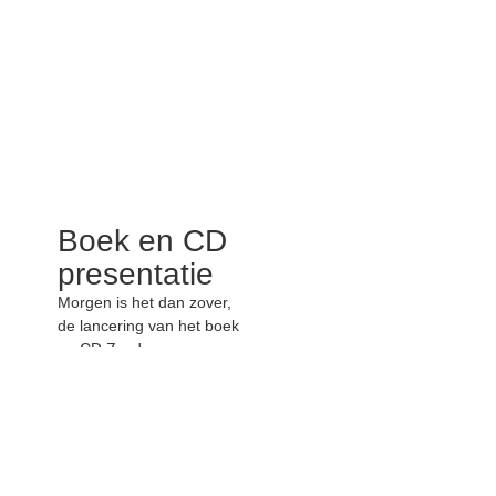
Boek en CD
presentatie
Morgen is het dan zover,
de lancering van het boek
en CD Zuyderzeese
stormen in Het Pand.
Mannen van Tekst en
Tanen krijgt vorm.