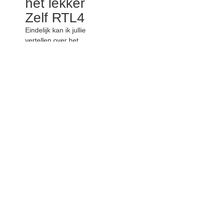
het lekker
Zelf RTL4
Eindelijk kan ik jullie
vertellen over het
supergave project waar ik
aan mee heb mogen
doen: Doe Het Lekker
Zelf.
Eindelijk kan ik jullie vertellen over het
supergave project waar ik aan mee heb
mogen doen: Doe Het Lekker Zelf.
Het nieuwe programma van RTL4 waarin
Chantal Janzen op zoek gaat naar de meest
creatieve alleskunner van Nederland! Met
deze 8 kandidaten start de zoektocht op 28
februari om 20.30.