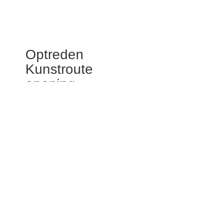
Optreden
Kunstroute
opening
Vanavond is er weer een
Cultureel Café in Het
Pand in Bunschoten. Voor
deze editie ben ik ook
uitgenodigd om een
aantal gedichten voor te
dragen en te vertellen
over mijn nieuwste
projecten.