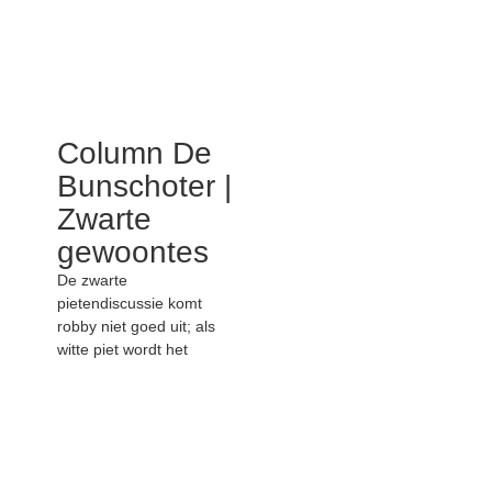
Column De
Bunschoter |
Zwarte
gewoontes
De zwarte
pietendiscussie komt
robby niet goed uit; als
witte piet wordt het
knuffelen van je oude
schoolliefde toch een
heel ongemakkelijk
gebeuren.