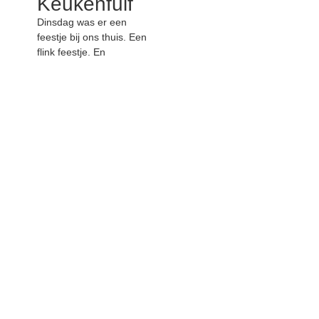
Keukenfuif
Dinsdag was er een
feestje bij ons thuis. Een
flink feestje. En
buitensporig vuil feestje.
Een ‘fuifje’ waar menig
feestganger een buiging
voor kan maken. De boel
op zijn kop. En het was
pas dinsdag.
Dinsdag was er een feestje bij ons thuis.
Een flink feestje. En buitensporig vuil feestje.
Een ‘fuifje’ waar menig feestganger een
buiging voor kan maken. De boel op zijn
kop. En het was pas dinsdag.
Wanneer er in de bedrijfskantine over de
weekend ervaringen van de collega’s