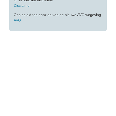
Onze website disclaimer
Disclaimer
Ons beleid ten aanzien van de nieuwe AVG wegeving
AVG