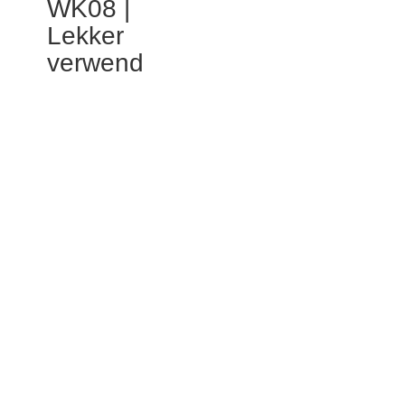
WK08 |
Lekker
verwend
Als vanachter een theatergordijn verscheen
ze op betonstenen podium. De bus reed
zichtbaar opgelucht van de halte weg en liet
een kleine stukje wereld verloren achter. In
het glazen huisje stond ze. Midden in het
bushalte hokje, stevig op haar olifantspoten.
Vrijwel het gehele hokje was met haar
verschijning gevuld en voor een ogenblik viel
de schaduw op mijn auto toen ik voorbij
reed. Op paarse crocks en Spongebob-
blauwe-sokken trof de vrouwgestalte zich als