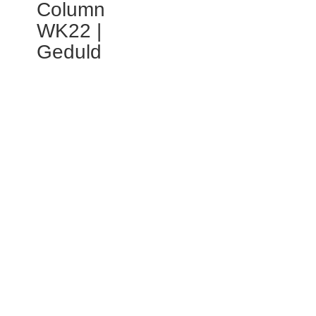
Column
WK22 |
Geduld
Jakobus 5:7-­‐8
7 Heb geduld, broeders en zusters, tot de
Heer komt. Denk eens aan de boer, die
geduldig blijft wachten op de kostbare
opbrengst van zijn land, tot de regens van
najaar en voorjaar zijn gevallen. 8 Wees net
zo geduldig en houd moed, want de Heer
zal spoedig komen.