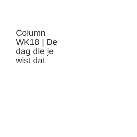
Column
WK18 | De
dag die je
wist dat
De dag die gewoon heel gezellig
gebroederlijk verliep. De dag van de
troonswisseling. De dag dat de
Nederlanders gewoon lekker zichzelf zijn.
De laatste Koninginnedag.