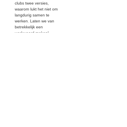
clubs twee versies,
waarom lukt het niet om
langdurig samen te
werken. Laten we van
betrekkelijk een
werkwoord maken!
Wat een feest was het afgelopen zaterdag,
de overvloed aan fakkels, schorre kelen en
complimentjes gaven de vele mensen een
groot gevoel van verdiend kampioenschap.
Een periode van hard werken, toejuichen en
motiveren leidt dan naar een beker, een
botter en een vrolijke groep bewoners die
het resultaat vieren.
De gedrevenheid om te winnen en om voor
het beste resultaat te gaan zit diep
geworteld in de Spakenburgse genen.